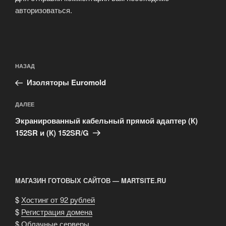
авторизоваться
.
Навигация
Предыдущая
НАЗАД
по
запись:
записям
Изоляторы Euromold
Следующая
ДАЛЕЕ
запись
Экранированный кабельный прямой адаптер (К)
152SR и (К) 152SR/G
МАГАЗИН ГОТОВЫХ САЙТОВ — MARTSITE.RU
$
Хостинг от 92 рублей
$
Регистрация домена
$
Облачные серверы