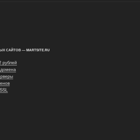
ЫХ САЙТОВ — MARTSITE.RU
2 рублей
 домена
ерверы
енов
 SSL