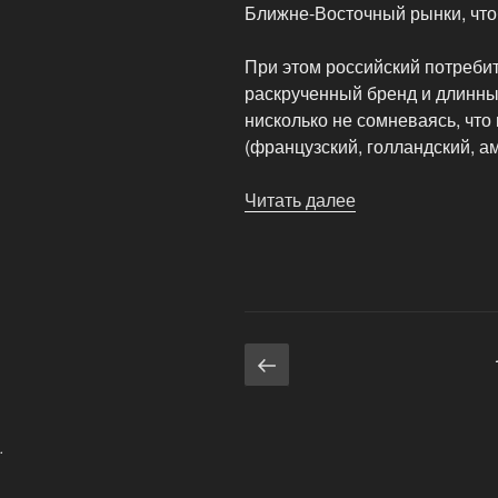
Ближне-Восточный рынки, чтоб
При этом российский потреби
раскрученный бренд и длинны
нисколько не сомневаясь, что
(французский, голландский, а
Читать далее
«Управление
китайским
качеством
в
компании»
Навигация
Предыдущая
страница
по
записям
.