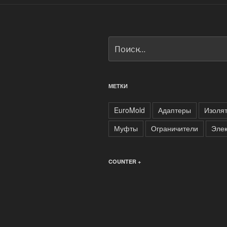
Искать:
МЕТКИ
EuroMold
Адаптеры
Изоля
Муфты
Ограничители
Элек
COUNTER +