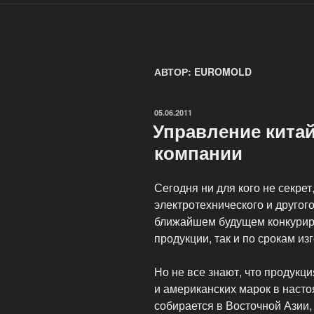
АВТОР:
EUROMOLD
ОПУБЛИКОВАНО
05.06.2011
Управление китай
компании
Сегодня ни для кого не секре
электротехнического и другог
ближайшем будущем конкуриро
продукции, так и по срокам из
Но не все знают, что продукц
и американских марок в наст
собирается в Восточной Азии,