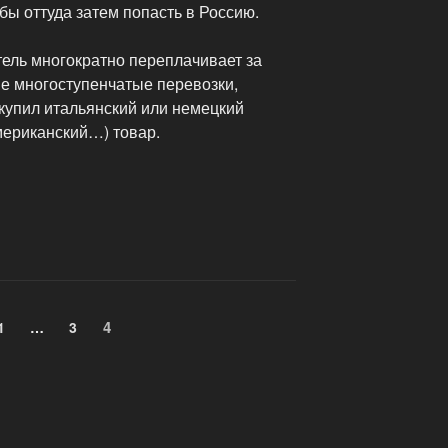
ы оттуда затем попасть в Россию.
тель многократно переплачивает за
е многоступенчатые перевозки,
 купил итальянский или немецкий
мериканский…) товар.
Страница
4
Страница
1
…
Страница
3