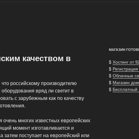
МАГАЗИН ГОТОВ
ским качеством в
$
Хостинг от 9
$
Регистрация
$
Облачные с
$
Магазин дом
т, что российскому производителю
$
Бесплатный
о оборудования вряд ли светит в
вать с зарубежным как по качеству
готовления.
ия очень многих известных европейских
оящий момент изготавливается и
 а затем поступает на европейский или