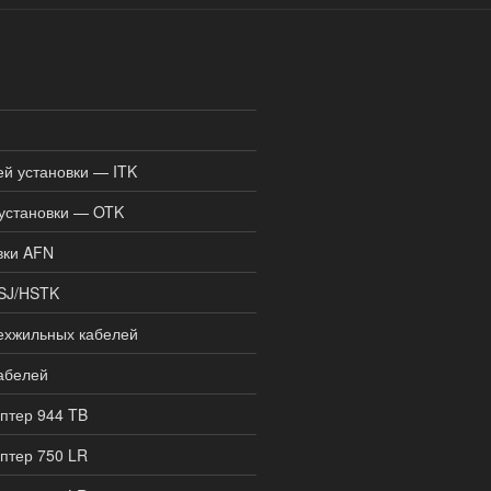
й установки — ITK
установки — OTK
вки AFN
SJ/HSTK
ехжильных кабелей
абелей
птер 944 TB
птер 750 LR